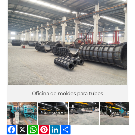
Oficina de moldes para tubos
Facebook
X
WhatsApp
Pinterest
LinkedIn
Share