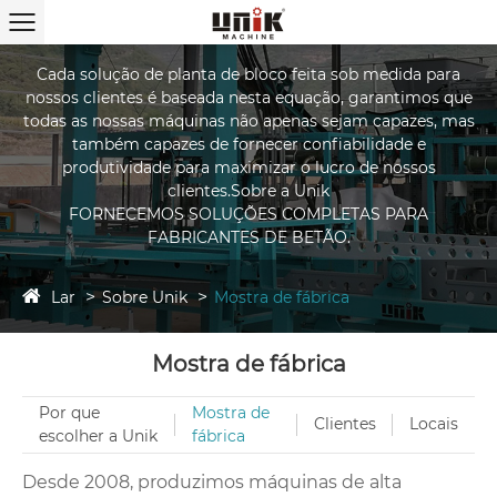
Cada solução de planta de bloco feita sob medida para
nossos clientes é baseada nesta equação, garantimos que
todas as nossas máquinas não apenas sejam capazes, mas
também capazes de fornecer confiabilidade e
produtividade para maximizar o lucro de nossos
clientes.Sobre a Unik
FORNECEMOS SOLUÇÕES COMPLETAS PARA
FABRICANTES DE BETÃO.
Lar
Sobre Unik
Mostra de fábrica
Mostra de fábrica
Por que
Mostra de
Clientes
Locais
escolher a Unik
fábrica
Desde 2008, produzimos máquinas de alta